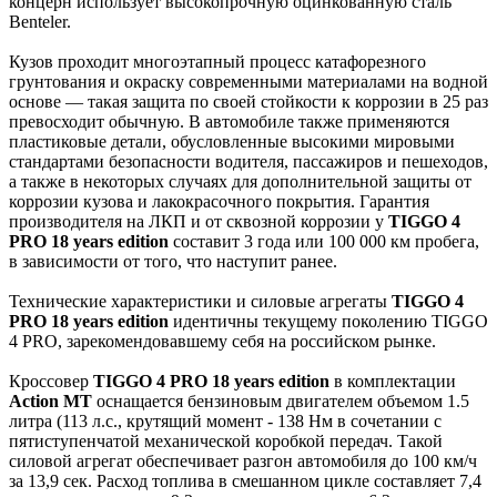
концерн использует высокопрочную оцинкованную сталь
Benteler.
Кузов проходит многоэтапный процесс катафорезного
грунтования и окраску современными материалами на водной
основе — такая защита по своей стойкости к коррозии в 25 раз
превосходит обычную. В автомобиле также применяются
пластиковые детали, обусловленные высокими мировыми
стандартами безопасности водителя, пассажиров и пешеходов,
а также в некоторых случаях для дополнительной защиты от
коррозии кузова и лакокрасочного покрытия. Гарантия
производителя на ЛКП и от сквозной коррозии у
TIGGO 4
PRO 18 years edition
составит 3 года или 100 000 км пробега,
в зависимости от того, что наступит ранее.
Технические характеристики и силовые агрегаты
TIGGO 4
PRO 18 years edition
идентичны текущему поколению TIGGO
4 PRO, зарекомендовавшему себя на российском рынке.
Кроссовер
TIGGO 4 PRO 18 years edition
в комплектации
Action MT
оснащается бензиновым двигателем объемом 1.5
литра (113 л.c., крутящий момент - 138 Нм в сочетании с
пятиступенчатой механической коробкой передач. Такой
силовой агрегат обеспечивает разгон автомобиля до 100 км/ч
за 13,9 сек. Расход топлива в смешанном цикле составляет 7,4